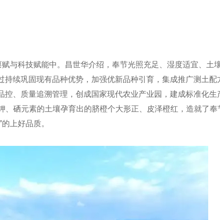
然禀赋与科技赋能中。昌世华介绍，奉节光照充足、湿度适宜、土
过持续巩固现有品种优势，加强优新品种引育，集成推广测土配
品控、质量追溯管理，创成国家现代农业产业园，建成标准化生
钙、钾、硒元素的土壤孕育出的脐橙个大形正、皮泽橙红，造就了奉
”的上好品质。