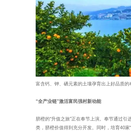
富含钙、钾、硒元素的土壤孕育出上好品质的
“全产业链”激活富民强村新动能
脐橙的“升值之旅”正在奉节上演。奉节通过引
类，脐橙价值得到充分开发。同时，培育40家“