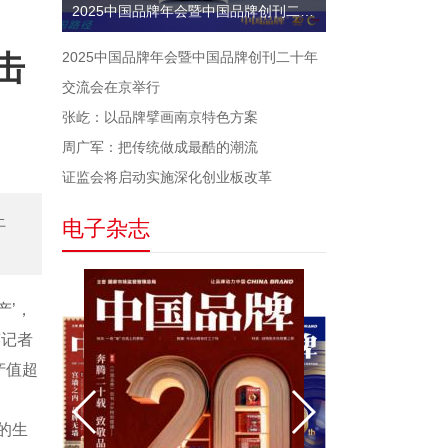
2025中国品牌年会暨中国品牌创刊二十年交流会在京举行
击
2025中国品牌年会暨中国品牌创刊二十年
交流会在京举行
张屹：以品牌擘画南京特色方案
周广军：把传统做成最酷的潮流
证监会将启动实施深化创业板改革
土
电子杂志
产’，
答记者
产值超
。
的生