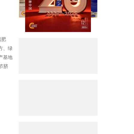
壤肥
方、绿
产基地
节脐