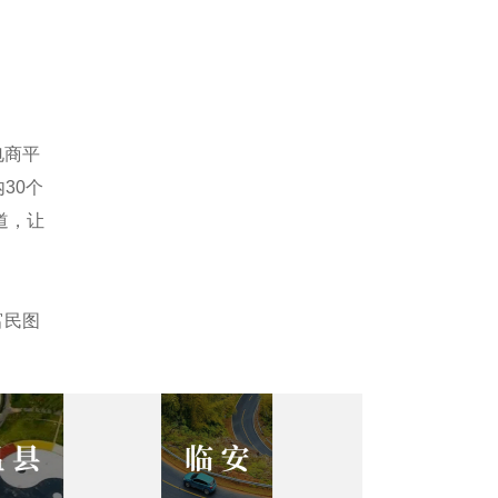
电商平
30个
道，让
富民图