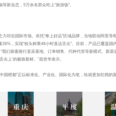
等新业态，5万余名群众吃上“旅游饭”。
之力叩击国际市场。依托“奉上好品”区域品牌，当地联动阿里等
量26%，实现“枝头鲜果48小时直达舌尖”。目前，产品已覆盖国内
。“我们探索推行直采基地、订单销售、代种代管等新模式、新渠
舌尖上’的极致新鲜。”昌世华表示。
“中国橙都”正以标准化、产业化、国际化为笔，绘就更加壮阔的