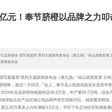
.7亿元！奉节脐橙以品牌之力叩
“扛起新使命 谱写新篇章”系列主题新闻发布会（第九场）“依山就势发展‘
”新闻发布会
 谱写新篇章”系列主题新闻发布会（第九场）“依山就势发展‘土特
一棵脐橙树，激活一方经济。”会上，奉节县人民政府副县长昌世华
024年全县脐橙种植面积达38.3万亩，年产量50.7万吨，综合
中国地理标志农产品区域公用品牌声誉百强第20位，稳居重庆榜首
，更让30万果农人均年增收3.5万元，书写了生态与经济协调发展