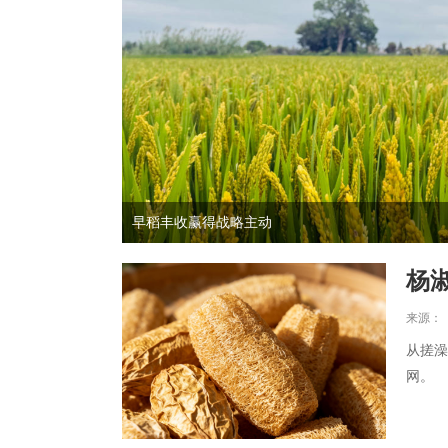
早稻丰收赢得战略主动
杨
来源：《
从搓澡
网。