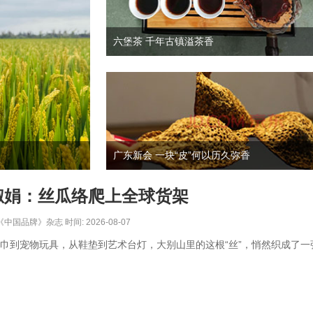
六堡茶 千年古镇溢茶香
广东新会 一块“皮”何以历久弥香
淑娟：丝瓜络爬上全球货架
中国品牌》杂志 时间: 2026-08-07
巾到宠物玩具，从鞋垫到艺术台灯，大别山里的这根“丝”，悄然织成了一