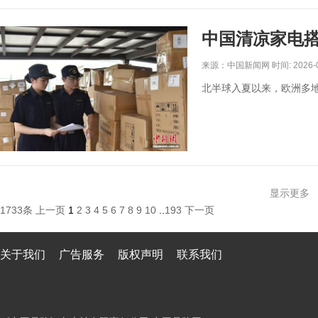
中国清凉家电
来源：中国新闻网 时间: 2026-0
北半球入夏以来，欧洲多地
显示更多
1733条
上一页
1
2
3
4
5
6
7
8
9
10
..
193
下一页
关于我们
广告服务
版权声明
联系我们