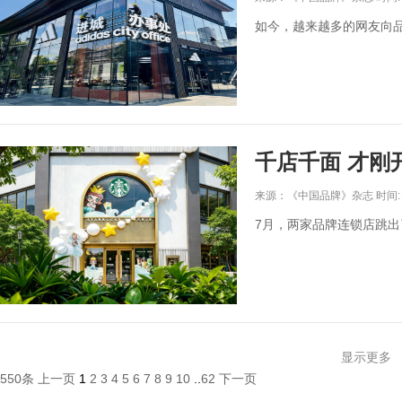
如今，越来越多的网友向品
千店千面 才刚
来源：《中国品牌》杂志 时间: 20
7月，两家品牌连锁店跳
显示更多
550条
上一页
1
2
3
4
5
6
7
8
9
10
..
62
下一页