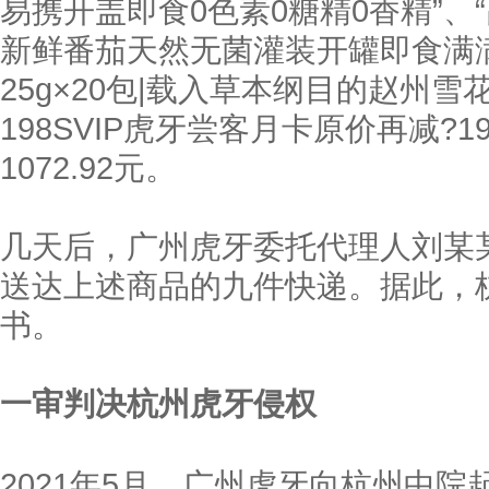
易携开盖即食0色素0糖精0香精”、
新鲜番茄天然无菌灌装开罐即食满满
25g×20包|载入草本纲目的赵州雪
198SVIP虎牙尝客月卡原价再减?1
1072.92元。
几天后，广州虎牙委托代理人刘某
送达上述商品的九件快递。据此，
书。
一审判决杭州虎牙侵权
2021年5月，广州虎牙向杭州中