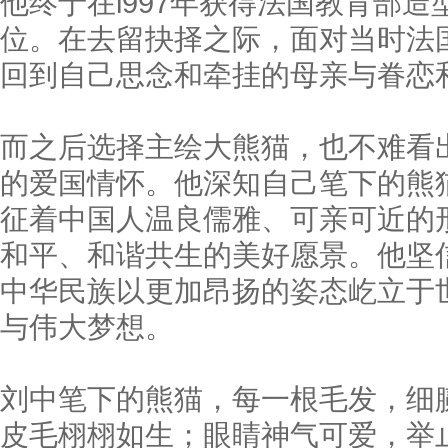
他终于在l997年获得法国教育部
位。在去留抉择之际，面对当时法
回到自己思念和牵挂的母亲与眷恋
而之后选择主绘大熊猫，也不难看
的爱国情怀。他深知自己笔下的熊
征着中国人温良儒雅、可亲可近的
和平、和谐共生的美好愿景。他坚
中华民族以更加昂扬的姿态屹立于
与伟大梦想。
刘中笔下的熊猫，每一根毛发，细
皮毛栩栩如生；眼睛神气可爱，举