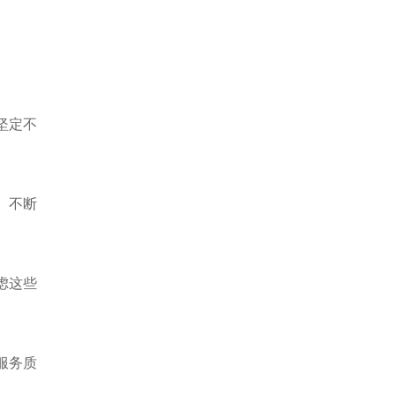
坚定不
。不断
虑这些
服务质