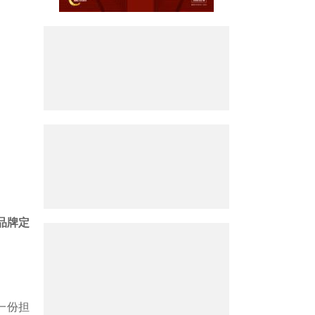
品牌定
一份担