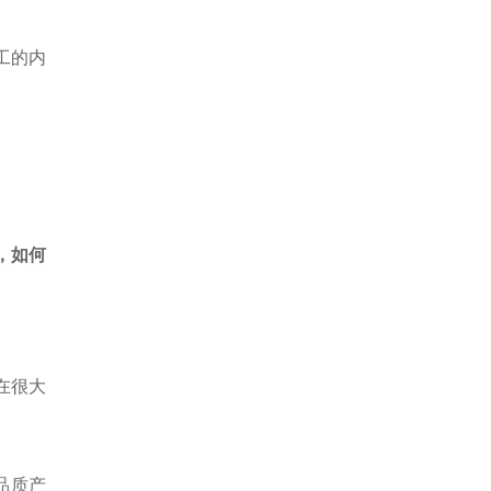
工的内
，如何
在很大
品质产