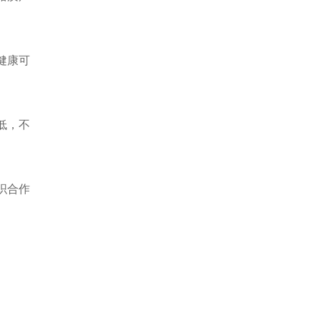
健康可
低，不
织合作