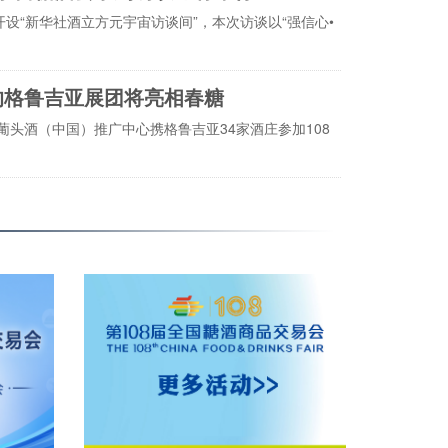
开设“新华社酒立方元宇宙访谈间”，本次访谈以“强信心•
的格鲁吉亚展团将亮相春糖
头酒（中国）推广中心携格鲁吉亚34家酒庄参加108